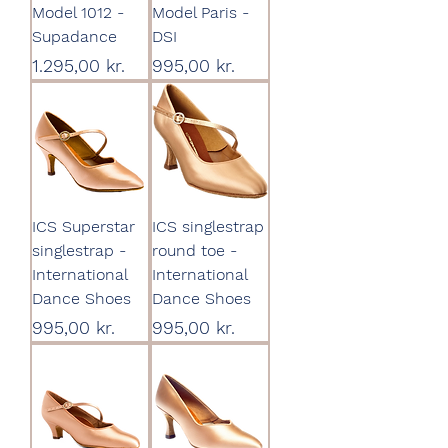
Model 1012 -
Model Paris -
Supadance
DSI
Pris
Pris
1.295,00 kr.
995,00 kr.
ICS Superstar
ICS singlestrap
singlestrap -
round toe -
International
International
Dance Shoes
Dance Shoes
Pris
Pris
995,00 kr.
995,00 kr.