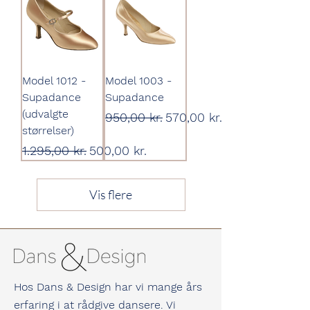
Model 1012 -
Model 1003 -
Supadance
Supadance
(udvalgte
Regulær pris
Salgspris
950,00 kr.
570,00 kr.
størrelser)
Regulær pris
Salgspris
1.295,00 kr.
500,00 kr.
Vis flere
Hos Dans & Design har vi mange års
erfaring i at rådgive dansere. Vi