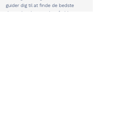
guider dig til at finde de bedste
dansesko til netop dine fødder.
Vi er selv uddannede danselærere og
underviser til dagligt både
konkurrence- og hyggedansere.
Vi kan derfor garantere dig masser af
viden og erfaring inden for dans og
dansesko.
Jeannette Søndergaard
Kolloparken 42
9200 Aalborg SV
22566827
dans@dansogdesign.dk