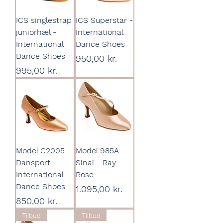
ICS singlestrap
ICS Superstar -
juniorhæl -
International
International
Dance Shoes
Dance Shoes
Pris
950,00 kr.
Pris
995,00 kr.
Model C2005
Model 985A
Dansport -
Sinai - Ray
International
Rose
Dance Shoes
Pris
1.095,00 kr.
Pris
850,00 kr.
Tilbud
Tilbud