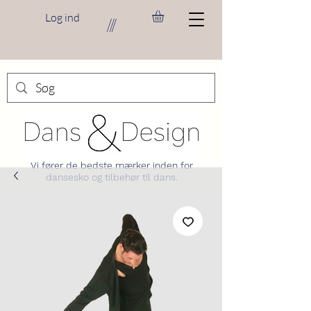
Log ind
///
Vi fører de bedste mærker inden for
dansesko og tilbehør til dans.