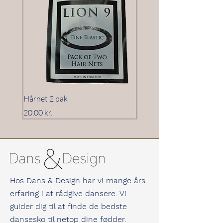
Hårnet 2 pak
Hårnet 3 pak
Pris
Pris
20,00 kr.
20,00 kr.
Hos Dans & Design har vi mange års
erfaring i at rådgive dansere. Vi
guider dig til at finde de bedste
dansesko til netop dine fødder.