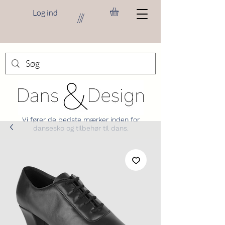
Log ind
///
Vi fører de bedste mærker inden for
dansesko og tilbehør til dans.