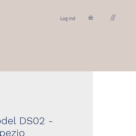
///
Log ind
del DS02 -
pezio