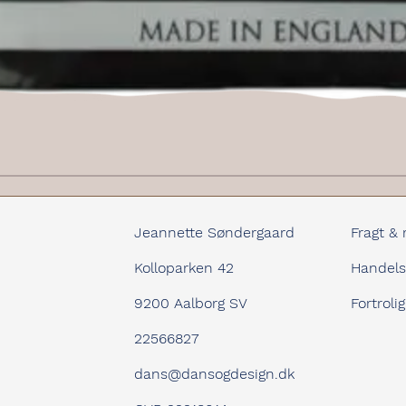
Hurtigvisning
Jeannette Søndergaard
Fragt & 
Kolloparken 42
Handels
9200 Aalborg SV
Fortroli
22566827
dans@dansogdesign.dk