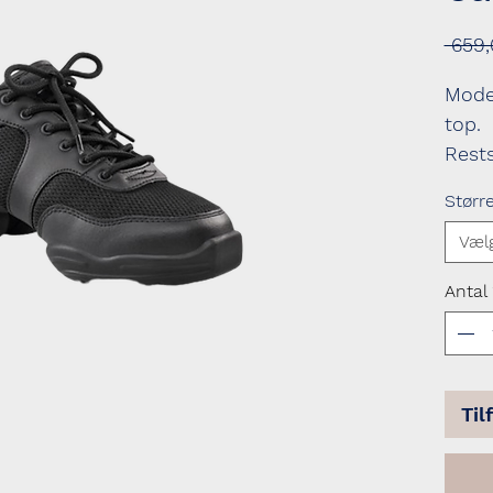
 659,
Mode
top.
Rests
lager
Størr
Væl
Antal
Til