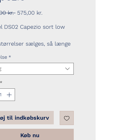
Regulær
Salgspris
00 kr. 
575,00 kr.
pris
l DS02 Capezio sort low
tørrelser sælges, så længe
 haves.
else
*
g
*
føj til indkøbskurv
Køb nu