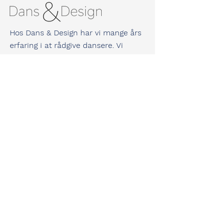
Hos Dans & Design har vi mange års
erfaring i at rådgive dansere. Vi
guider dig til at finde de bedste
dansesko til netop dine fødder.
Vi er selv uddannede danselærere og
underviser til dagligt både
konkurrence- og hyggedansere.
Vi kan derfor garantere dig masser af
viden og erfaring inden for dans og
dansesko.
Jeannette Søndergaard
Kolloparken 42