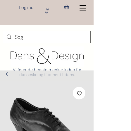
Log ind
///
Vi fører de bedste mærker inden for
dansesko og tilbehør til dans.