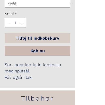
Antal
*
Tilføj til indkøbskurv
Køb nu
Sort populær latin lædersko
med splitsål.
Fås også i lak.
Hvis du kender din UK størrelse,
så skriv den gerne i
Tilbehør
bemærkninger.