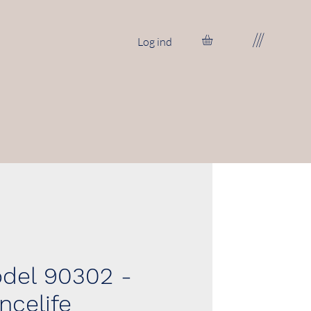
///
Log ind
del 90302 -
ncelife