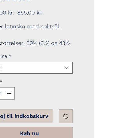
Regulær
Salgspris
00 kr. 
855,00 kr.
pris
 latinsko med splitsål.
tørrelser: 39½ (6½) og 43½
else
*
g
*
føj til indkøbskurv
Køb nu