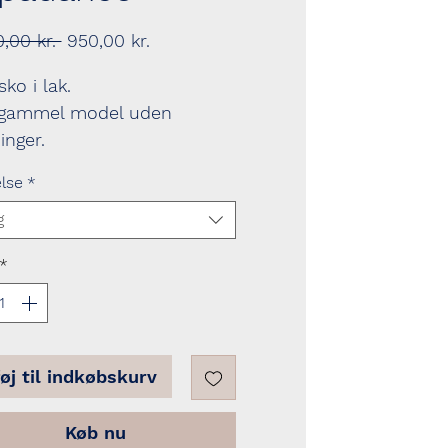
Regulær
Salgspris
0,00 kr. 
950,00 kr.
pris
sko i lak.
gammel model uden
inger.
else
*
g
*
føj til indkøbskurv
Køb nu