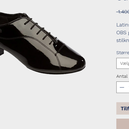
 1.40
Latin
OBS 
stilkn
Størr
Væl
Antal
Til