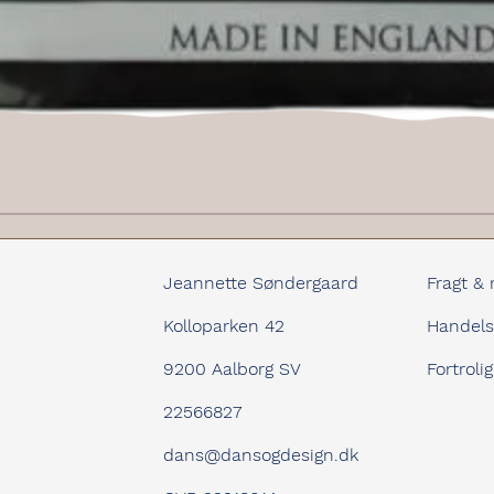
Hurtigvisning
Jeannette Søndergaard
Fragt & 
Kolloparken 42
Handels
9200 Aalborg SV
Fortroli
22566827
dans@dansogdesign.dk