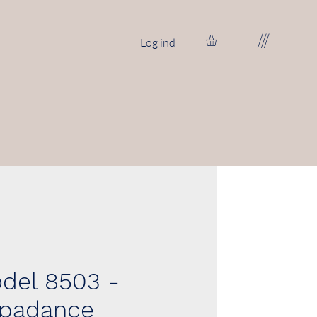
///
Log ind
del 8503 -
padance