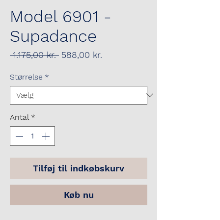
Model 6901 -
Supadance
Regulær
Salgspris
 1.175,00 kr. 
588,00 kr.
pris
Størrelse
*
Antal
*
Tilføj til indkøbskurv
Køb nu