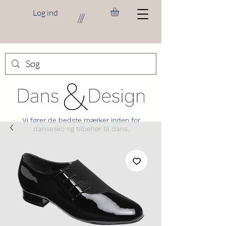
Log ind
///
Vi fører de bedste mærker inden for
dansesko og tilbehør til dans.