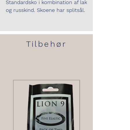
Standardsko i kombination af lak
og russkind. Skoene har splitsål.
Sidste par i str. 45½ (UK 11)
Tilbehør
Tilbehør