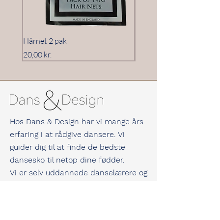
Hårnet 2 pak
Hårnet 3 pak
Pris
Pris
20,00 kr.
20,00 kr.
Hos Dans & Design har vi mange års
erfaring i at rådgive dansere. Vi
guider dig til at finde de bedste
dansesko til netop dine fødder.
Vi er selv uddannede danselærere og
underviser til dagligt både
konkurrence- og hyggedansere.
Vi kan derfor garantere dig masser af