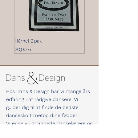
Hårnet 2 pak
Hårnet 3 pak
Pris
Pris
20,00 kr.
20,00 kr.
Hos Dans & Design har vi mange års
erfaring i at rådgive dansere. Vi
guider dig til at finde de bedste
dansesko til netop dine fødder.
Vi er selv uddannede danselærere og
underviser til dagligt både