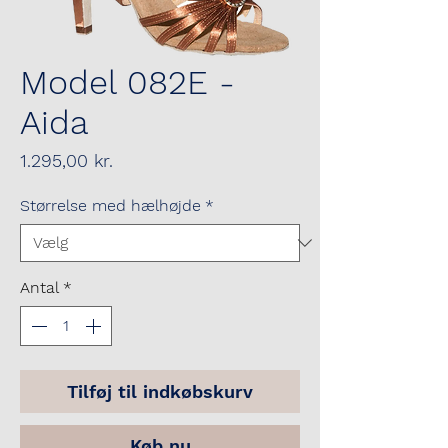
Model 082E -
Aida
Pris
1.295,00 kr.
Størrelse med hælhøjde
*
Antal
*
Tilføj til indkøbskurv
Køb nu