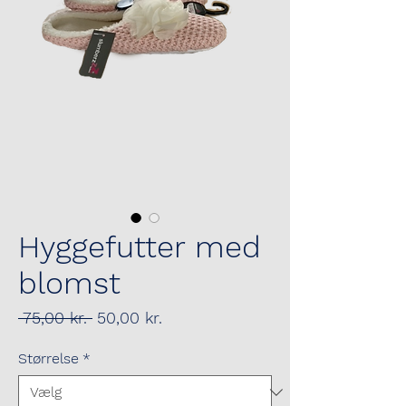
Hyggefutter med
blomst
Regulær
Salgspris
 75,00 kr. 
50,00 kr.
pris
Størrelse
*