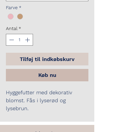
Farve
*
Antal
*
Tilføj til indkøbskurv
Køb nu
Hyggefutter med dekorativ
blomst. Fås i lyserød og
lysebrun.
Perfekt til brug mellem runderne
til konkurrencer.