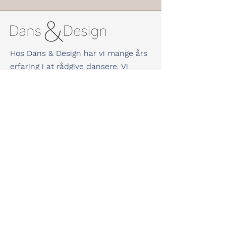
Hos Dans & Design har vi mange års
erfaring i at rådgive dansere. Vi
guider dig til at finde de bedste
dansesko til netop dine fødder.
Vi er selv uddannede danselærere og
underviser til dagligt både
konkurrence- og hyggedansere.
Vi kan derfor garantere dig masser af
viden og erfaring inden for dans og
dansesko.
Jeannette Søndergaard
Kolloparken 42