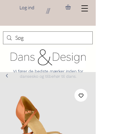
Log ind
///
Vi fører de bedste mærker inden for
dansesko og tilbehør til dans.