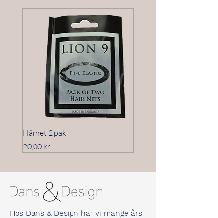
bemærkninger.
Hårnet 2 pak
Hårnet 3 pak
Pris
Pris
20,00 kr.
20,00 kr.
Hos Dans & Design har vi mange års