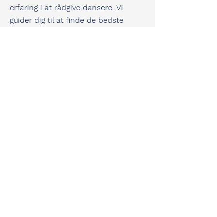
erfaring i at rådgive dansere. Vi
guider dig til at finde de bedste
dansesko til netop dine fødder.
Vi er selv uddannede danselærere og
underviser til dagligt både
konkurrence- og hyggedansere.
Vi kan derfor garantere dig masser af
viden og erfaring inden for dans og
dansesko.
Jeannette Søndergaard
Kolloparken 42
9200 Aalborg SV
22566827