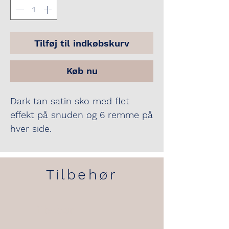
Tilføj til indkøbskurv
Køb nu
Dark tan satin sko med flet
effekt på snuden og 6 remme på
hver side.
Ikke alle størrelser er på lager,
så tjek gerne med os inden du
Tilbehør
bestiller.
Tilbehør
Hvis du kender din UK størrelse,
så skriv den gerne i