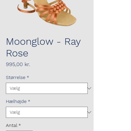
Moonglow - Ray
Rose
Pris
995,00 kr.
Størrelse
*
Hælhøjde
*
Antal
*