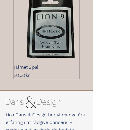
Hårnet 2 pak
Hårnet 3 pak
Pris
Pris
20,00 kr.
20,00 kr.
Hos Dans & Design har vi mange års
erfaring i at rådgive dansere. Vi
guider dig til at finde de bedste