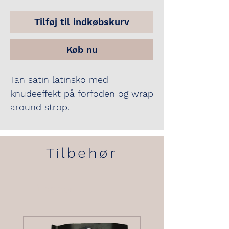
Tilføj til indkøbskurv
Køb nu
Tan satin latinsko med
knudeeffekt på forfoden og wrap
around strop.
Skoene har juniorhæl.
Sidste størrelser er i UK str.: 2½,
Tilbehør
3, 3½, 4, 5½ og 6
Tilbehør