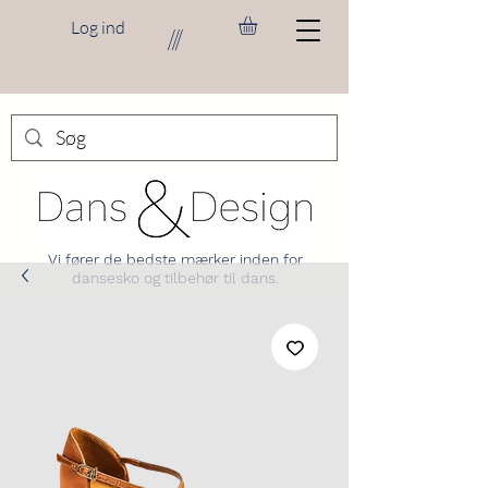
Log ind
///
Vi fører de bedste mærker inden for
dansesko og tilbehør til dans.