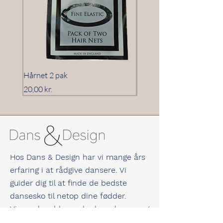
Hårnet 2 pak
Hårnet 3 pak
Pris
Pris
20,00 kr.
20,00 kr.
Hos Dans & Design har vi mange års
erfaring i at rådgive dansere. Vi
guider dig til at finde de bedste
dansesko til netop dine fødder.
Vi er selv uddannede danselærere og
underviser til dagligt både