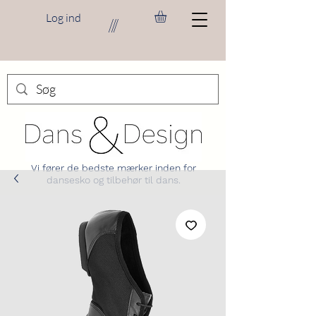
Log ind
///
Vi fører de bedste mærker inden for
dansesko og tilbehør til dans.