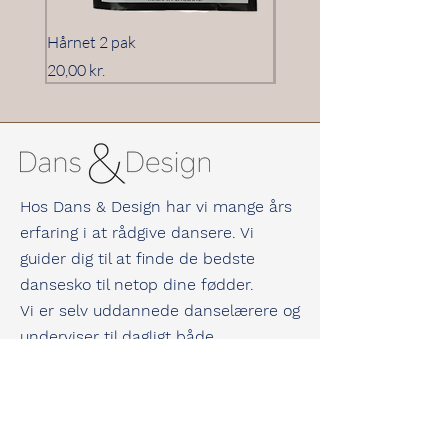
Hårnet 2 pak
Hårnet 3 pak
Pris
Pris
20,00 kr.
20,00 kr.
Hos Dans & Design har vi mange års
erfaring i at rådgive dansere. Vi
guider dig til at finde de bedste
dansesko til netop dine fødder.
Vi er selv uddannede danselærere og
underviser til dagligt både
konkurrence- og hyggedansere.
Vi kan derfor garantere dig masser af
viden og erfaring inden for dans og
dansesko.