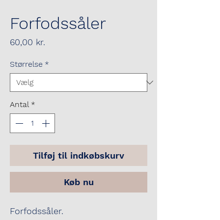
Forfodssåler
Pris
60,00 kr.
Størrelse
*
Antal
*
Tilføj til indkøbskurv
Køb nu
Forfodssåler.