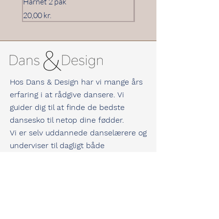
Hårnet 2 pak
Hårnet 3 pak
Pris
Pris
20,00 kr.
20,00 kr.
Hos Dans & Design har vi mange års
erfaring i at rådgive dansere. Vi
guider dig til at finde de bedste
dansesko til netop dine fødder.
Vi er selv uddannede danselærere og
underviser til dagligt både
konkurrence- og hyggedansere.
Vi kan derfor garantere dig masser af
viden og erfaring inden for dans og
dansesko.