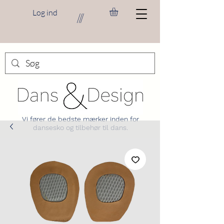
Log ind
///
Vi fører de bedste mærker inden for
dansesko og tilbehør til dans.